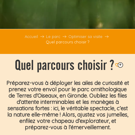
Accueil
Le parc
Optimiser sa visite
Quel parcours choisir ?
Quel parcours choisir ?
Ajouter aux f
Préparez-vous à déployer les ailes de curiosité et
prenez votre envol pour le parc ornithologique
de Terres d’Oiseaux, en Gironde. Oubliez les files
d’attente interminables et les manèges à
sensations fortes : ici, le véritable spectacle, c’est
la
nature
elle-même ! Alors, ajustez vos
jumelles
,
enfilez votre chapeau d’explorateur, et
préparez-vous à l’émerveillement.