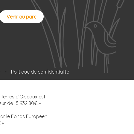
Venir au parc
e
-
Politique de confidentialité
 Terres d’Oiseaux est
ur de 15 932.80€ »
 par le Fonds Européen
 »