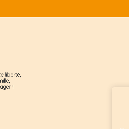
oris
 liberté,
ille,
tager
!