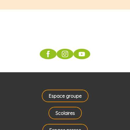
Résult
s photo
Notre dernier
concour
26
comptage
20
Espace groupe
Scolaires