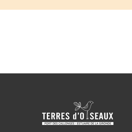
Concour
20