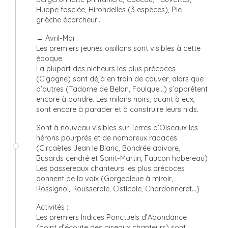
Huppe fasciée, Hirondelles (3 espèces), Pie
grièche écorcheur…
→ Avril-Mai :
Les premiers jeunes oisillons sont visibles à cette
époque.
La plupart des nicheurs les plus précoces
(Cigogne) sont déjà en train de couver, alors que
d’autres (Tadorne de Belon, Foulque…) s’apprêtent
encore à pondre. Les milans noirs, quant à eux,
sont encore à parader et à construire leurs nids.
Sont à nouveau visibles sur Terres d’Oiseaux les
hérons pourprés et de nombreux rapaces
(Circaètes Jean le Blanc, Bondrée apivore,
Busards cendré et Saint-Martin, Faucon hobereau)
Les passereaux chanteurs les plus précoces
donnent de la voix (Gorgebleue à miroir,
Rossignol, Rousserole, Cisticole, Chardonneret…)
Activités :
Les premiers Indices Ponctuels d’Abondance
(point d’écoute des oiseaux chanteurs) sont