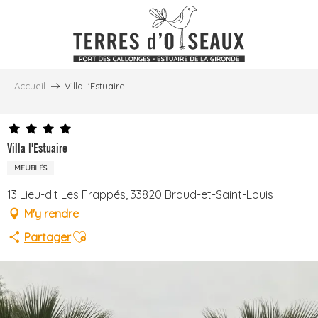
Aller
au
contenu
principal
Accueil
Villa l'Estuaire
Villa l'Estuaire
MEUBLÉS
13 Lieu-dit Les Frappés, 33820 Braud-et-Saint-Louis
M'y rendre
Ajouter aux favoris
Partager