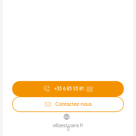
+33 6 83 53 81
▒▒
Contactez-nous
villaestuaire.fr