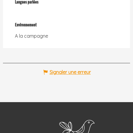
Langues parlées
Langues parlées
Environnement
Environnement
A la campagne
Signaler une erreur