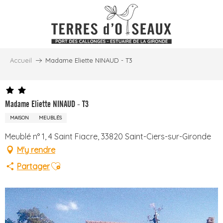
Aller
au
contenu
principal
Accueil
Madame Eliette NINAUD - T3
Madame Eliette NINAUD - T3
MAISON
MEUBLÉS
Meublé n° 1, 4 Saint Fiacre, 33820 Saint-Ciers-sur-Gironde
M'y rendre
Ajouter aux favoris
Partager