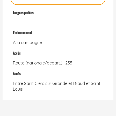
Langues parlées
Langues parlées
Environnement
Environnement
A la campagne
Accès
Accès
Route (nationale/départ.) : 255
Accès
Accès
Entre Saint Ciers sur Gironde et Braud et Saint
Louis