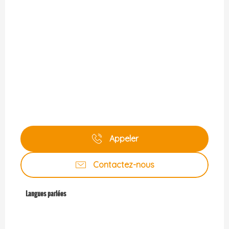
Appeler
Contactez-nous
Langues parlées
Langues parlées