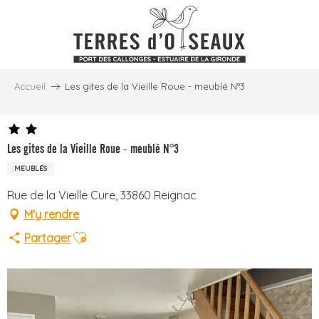
Aller
au
contenu
principal
Accueil
Les gites de la Vieille Roue - meublé N°3
Les gites de la Vieille Roue - meublé N°3
MEUBLÉS
Rue de la Vieille Cure, 33860 Reignac
M'y rendre
Ajouter aux favoris
Partager