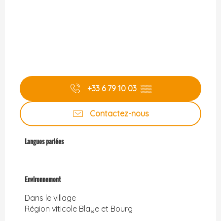
+33 6 79 10 03
▒▒
Contactez-nous
Langues parlées
Langues parlées
Environnement
Environnement
Dans le village
Région viticole Blaye et Bourg