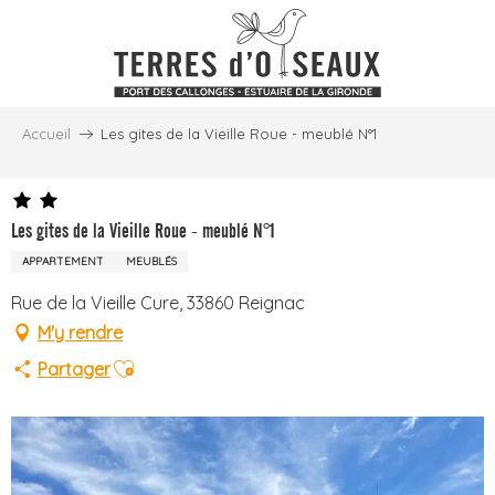
Aller
au
contenu
principal
Accueil
Les gites de la Vieille Roue - meublé N°1
Les gites de la Vieille Roue - meublé N°1
APPARTEMENT
MEUBLÉS
Rue de la Vieille Cure, 33860 Reignac
M'y rendre
Ajouter aux favoris
Partager