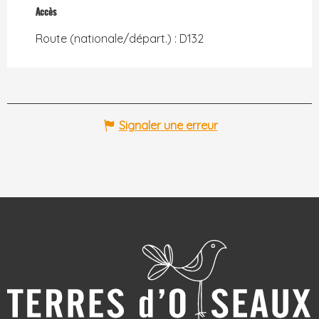
Accès
Accès
Route (nationale/départ.) : D132
Signaler une erreur