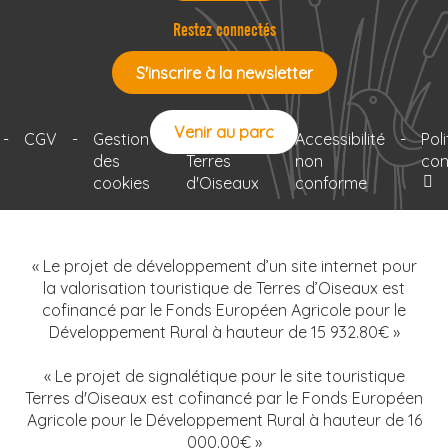
Restez connectés
S'inscrire à la newsletter
Venir au parc
-
CGV
-
Gestion
-
Le projet
-
Accessibilité
-
Pol
des
Terres
non
con
cookies
d'Oiseaux
conforme
« Le projet de développement d’un site internet pour
la valorisation touristique de Terres d’Oiseaux est
cofinancé par le Fonds Européen Agricole pour le
Développement Rural à hauteur de 15 932.80€ »
« Le projet de signalétique pour le site touristique
Terres d'Oiseaux est cofinancé par le Fonds Européen
Agricole pour le Développement Rural à hauteur de 16
000.00€ »