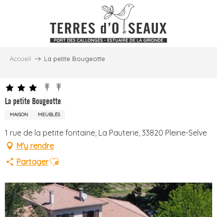
Aller
au
contenu
principal
Accueil
La petite Bougeotte
La petite Bougeotte
MAISON
MEUBLÉS
1 rue de la petite fontaine, La Pauterie, 33820 Pleine-Selve
M'y rendre
Ajouter aux favoris
Partager