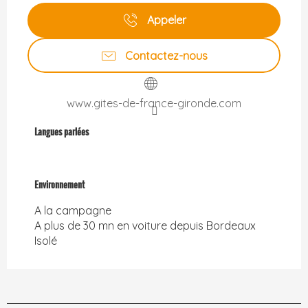
Appeler
Contactez-nous
www.gites-de-france-gironde.com
Langues parlées
Langues parlées
Environnement
Environnement
A la campagne
A plus de 30 mn en voiture depuis Bordeaux
Isolé