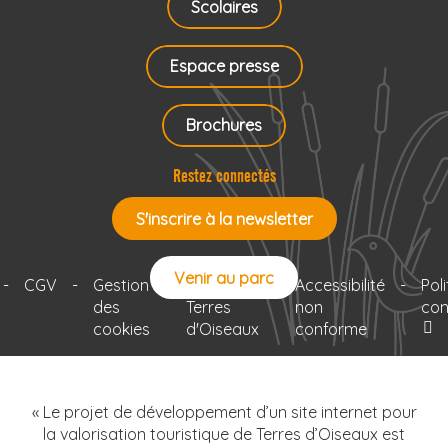
Scolaires
Espace presse
Brochures
Restez connectés
S'inscrire à la newsletter
Venir au parc
-
CGV
-
Gestion
-
Le projet
-
Accessibilité
-
Pol
des
Terres
non
con
cookies
d'Oiseaux
conforme
« Le projet de développement d’un site internet pour
la valorisation touristique de Terres d’Oiseaux est