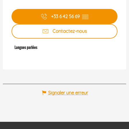
+33 6 42 56 69
▒▒
Contactez-nous
Langues parlées
Langues parlées
Signaler une erreur