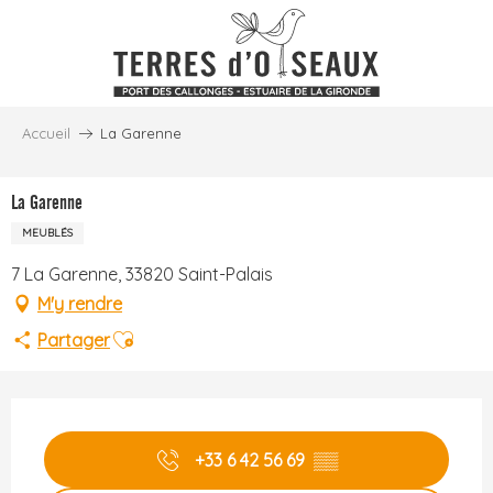
Aller
au
contenu
principal
Accueil
La Garenne
La Garenne
MEUBLÉS
7 La Garenne, 33820 Saint-Palais
M'y rendre
Ajouter aux favoris
Partager
Ouverture et coordonnées
+33 6 42 56 69
▒▒