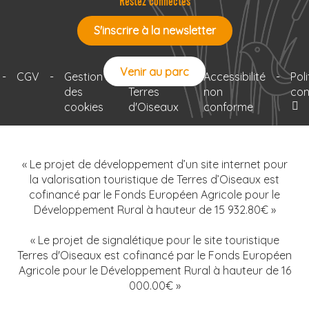
Restez connectés
S'inscrire à la newsletter
Venir au parc
-
CGV
-
Gestion
-
Le projet
-
Accessibilité
-
Pol
des
Terres
non
con
cookies
d'Oiseaux
conforme
« Le projet de développement d’un site internet pour
la valorisation touristique de Terres d’Oiseaux est
cofinancé par le Fonds Européen Agricole pour le
Développement Rural à hauteur de 15 932.80€ »
« Le projet de signalétique pour le site touristique
Terres d'Oiseaux est cofinancé par le Fonds Européen
Agricole pour le Développement Rural à hauteur de 16
000.00€ »