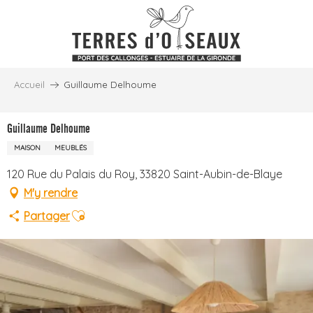
Aller
au
contenu
principal
Accueil
Guillaume Delhoume
Guillaume Delhoume
MAISON
MEUBLÉS
120 Rue du Palais du Roy, 33820 Saint-Aubin-de-Blaye
M'y rendre
Ajouter aux favoris
Partager