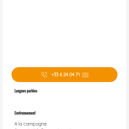
+33 6 24 04 71
▒▒
Langues parlées
Langues parlées
Environnement
Environnement
A la campagne