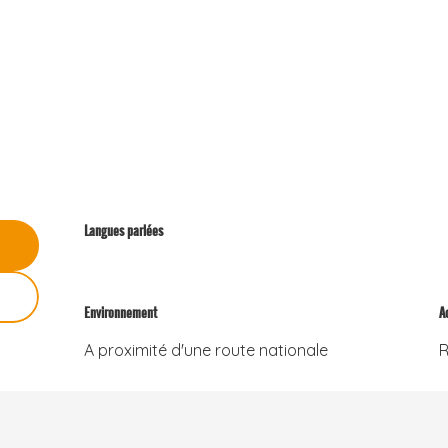
Langues parlées
Langues parlées
Environnement
Environnement
A
A
A proximité d'une route nationale
R