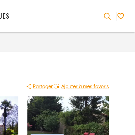
UES
Recherche
Voir les
Ajouter aux favoris
Partager
Ajouter à mes favoris