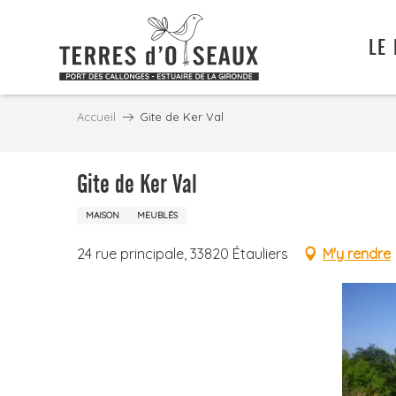
Aller
au
LE
contenu
principal
Accueil
Gite de Ker Val
Gite de Ker Val
MAISON
MEUBLÉS
24 rue principale, 33820 Étauliers
M'y rendre