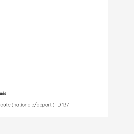
ccès
ccès
oute (nationale/départ.) : D 137