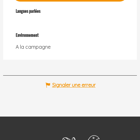
Langues parlées
Langues parlées
Environnement
Environnement
A la campagne
Signaler une erreur