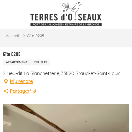
Aller
au
contenu
principal
Accueil
Gîte 0205
Gîte 0205
APPARTEMENT
MEUBLÉS
2 Lieu-dit La Blanchetterie, 33820 Braud-et-Saint-Louis
M'y rendre
Ajouter aux favoris
Partager