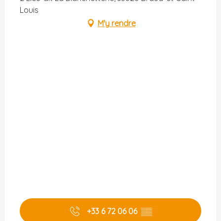
Louis
M'y rendre
+33 6 72 06 06
▒▒