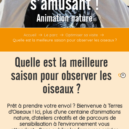
s’amusant !
Animation nature
Accueil
Le parc
Optimiser sa visite
Quelle est la meilleure saison pour observer les oiseaux ?
Quelle est la meilleure
saison pour observer les
Ajouter
oiseaux ?
Prêt à prendre votre envol ? Bienvenue à
Terres
d’Oiseaux
! Ici, plus d’une centaine d’animations
nature, d’ateliers créatifs et de parcours de
sensibilisation à l’environnement vous