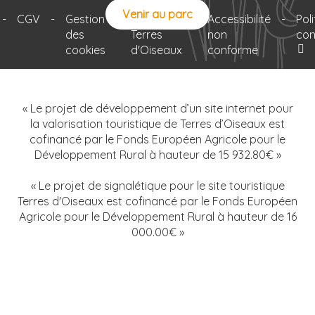
Venir au parc
-
CGV
-
Gestion
-
Le projet
-
Accessibilité
-
Pol
des
Terres
non
con
cookies
d'Oiseaux
conforme
« Le projet de développement d’un site internet pour
la valorisation touristique de Terres d’Oiseaux est
cofinancé par le Fonds Européen Agricole pour le
Développement Rural à hauteur de 15 932.80€ »
« Le projet de signalétique pour le site touristique
Terres d'Oiseaux est cofinancé par le Fonds Européen
Agricole pour le Développement Rural à hauteur de 16
000.00€ »