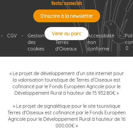
Restez connectés
S'inscrire à la newsletter
Venir au parc
-
CGV
-
Gestion
-
Le projet
-
Accessibilité
-
Pol
des
Terres
non
con
cookies
d'Oiseaux
conforme
« Le projet de développement d’un site internet pour
la valorisation touristique de Terres d’Oiseaux est
cofinancé par le Fonds Européen Agricole pour le
Développement Rural à hauteur de 15 932.80€ »
« Le projet de signalétique pour le site touristique
Terres d'Oiseaux est cofinancé par le Fonds Européen
Agricole pour le Développement Rural à hauteur de 16
000.00€ »